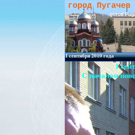
город Пугачев
gorod Pug
1 сентября 2010 года
1 сен
С началом ново