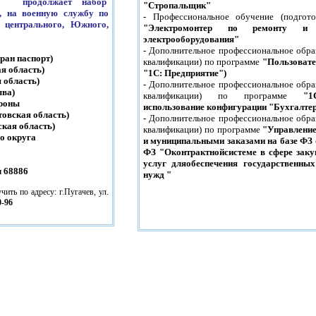
ам продолжает набор
"Стропальщик"
, на военную службу по
-
Профессиональное обучение (подгот
 центрального, Южного,
"Электромонтер по ремонту и 
электрооборудования"
-
Дополнительное профессиональное обра
гран паспорт)
квалификации) по программе
"Пользовате
ая область)
"1С: Предприятие")
я область)
-
Дополнительное профессиональное обра
ыва)
квалификации) по программе
"1С:
ороны
использование конфигурации "Бухгалте
товская область)
-
Дополнительное профессиональное обра
ская область)
квалификации) по программе
"Управление
о округа
и муниципальными заказами на базе ФЗ о
ФЗ "Оконтрактнойсистеме в сфере закуп
услуг дляобеспечения государственны
ч 68886
нужд "
ь по адресу: г.Пугачев, ул.
0-96