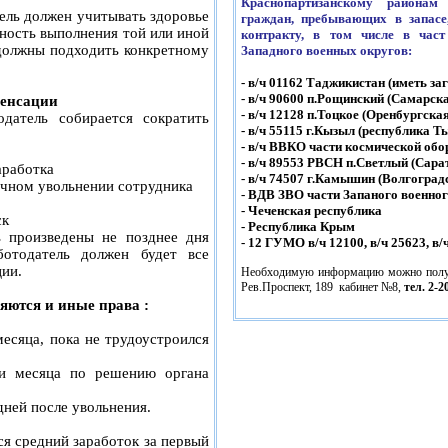
Краснопартизанскому район
ель должен учитывать здоровье
граждан, пребывающих в запасе
ность выполнения той или иной
контракту, в том числе в част
должны подходить конкретному
Западного военных округов:
- в/ч 01162 Таджикистан (иметь за
- в/ч 90600 п.Рощинский (Самарск
енсации
- в/ч 12128 п.Тоцкое (Оренбургска
одатель собирается сократить
- в/ч 55115 г.Кызыл (республика Т
- в/ч ВВКО части космической об
- в/ч 89553 РВСН п.Светлый (Сара
аработка
- в/ч 74507 г.Камышин (Волгоград
очном увольнении сотрудника
- ВДВ ЗВО части Запаного военног
- Чеченская республика
ск
- Республика Крым
 произведены не позднее дня
- 12 ГУМО в/ч 12100, в/ч 25623, в/
ботодатель должен будет все
ции.
Необходимую информацию можно получит
Рев.Проспект, 189 кабинет №8,
тел. 2-2
яются и иные права :
месяца, пока не трудоустроился
ри месяца по решению органа
дней после увольнения.
я средний заработок за первый