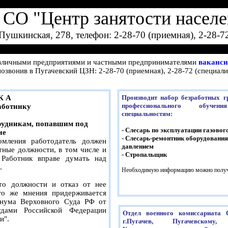
СО "Центр занятости населе
. Пушкинская, 278, телефон: 2-28-70 (приемная), 2-28-7
азличными предприятиями и частными предпринимателями
ваканс
позвонив в Пугачевский ЦЗН: 2-28-70 (приемная), 2-28-72 (специали
К А
Производит набор безработных г
профессионального обуч
аботнику
специальностям:
рудникам, попавшим под
- Слесарь по эксплуатации газово
ие
- Слесарь-ремонтник оборудовани
омления работодатель должен
давлением
тные должности, в том числе и
- Стропальщик
Работник вправе думать над
.
Необходимую информацию можно получи
-то должности и отказ от нее
ого же мнения придерживается
нума Верховного Суда РФ от
дами Российской Федерации
Отдел военного комиссариата 
и".
г.Пугачев, Пугачевском