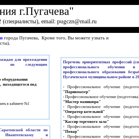
ния г.Пугачева"
2 (специалисты), email: pugczn@mail.ru
ии
города Пугачева, Кроме того, Вы можете узнать и
сты).
раждан для прохождения
Перечень приоритентных профессий (с
ения по следующим
профессионального обучения и 
профессионального образования безр
Пугачевском муниципальном районе в 20
го оборудования
я, находящегося под
-
Профессиональное обучение (подгот
"Парикмахер"
-
Профессиональное обучение (подготовка
"Мастер маникюра"
ть в кабинете №1
-
Профессиональное обучение (подгот
"Оператор котельной"
-
Профессиональное обучение (подгот
"Кассир торгового зала"
-
Профессиональное обучение (подгот
Саратовской области по
"Повар"
у, Ивантеевскому и
-
Профессиональное обучение (подгот