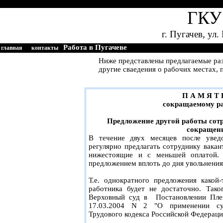
ГКУ 
г. Пугачев, ул
главная
контакты
Работа в Пугачеве
Ниже представлены предлагаемые р
другие сваедения о рабочих местах, 
П А М Я Т 
сокращаемому р
Предложение другой работы сот
сокращен
В течение двух месяцев после увед
регулярно предлагать сотруднику вакан
нижестоящие и с меньшей оплатой. 
предложением вплоть до дня увольнения
Т.е. однократного предложения какой
работника будет не достаточно. Так
Верховный суд в Постановлении Пле
17.03.2004 N 2 "О применении су
Трудового кодекса Российской Федераци