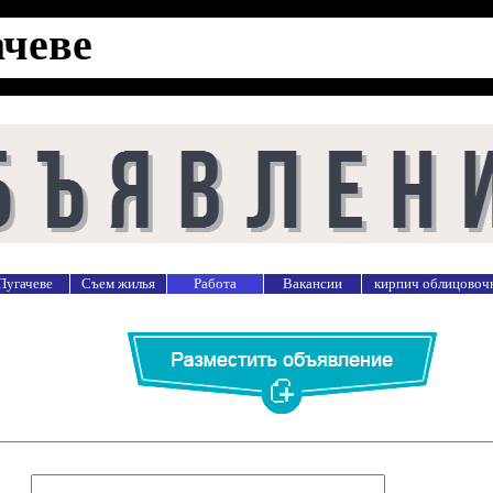
ачеве
Пугачеве
Съем жилья
Работа
Вакансии
кирпич облицовочн