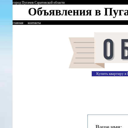
город Пугачев Саратовской
област
и
Объявления в Пуг
главная
контакты
Купить квартиру в 
Ваше имя: