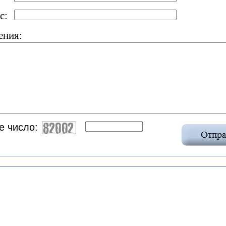
с:
ения:
е число: